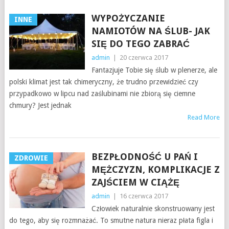
WYPOŻYCZANIE
INNE
NAMIOTÓW NA ŚLUB- JAK
SIĘ DO TEGO ZABRAĆ
admin
|
20 czerwca 2017
Fantazjuje Tobie się ślub w plenerze, ale
polski klimat jest tak chimeryczny, że trudno przewidzieć czy
przypadkowo w lipcu nad zaślubinami nie zbiorą się ciemne
chmury? Jest jednak
Read More
BEZPŁODNOŚĆ U PAŃ I
ZDROWIE
MĘŻCZYZN, KOMPLIKACJE Z
ZAJŚCIEM W CIĄŻĘ
admin
|
16 czerwca 2017
Człowiek naturalnie skonstruowany jest
do tego, aby się rozmnażać. To smutne natura nieraz płata figla i