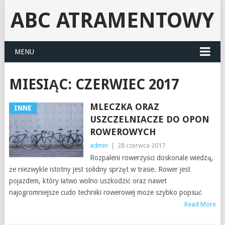
ABC ATRAMENTOWY
MENU
MIESIĄC:
CZERWIEC 2017
MLECZKA ORAZ
INNE
USZCZELNIACZE DO OPON
ROWEROWYCH
admin
|
28 czerwca 2017
Rozpaleni rowerzyści doskonale wiedzą,
że niezwykle istotny jest solidny sprzęt w trasie. Rower jest
pojazdem, który łatwo wolno uszkodzić oraz nawet
najogromniejsze cudo techniki rowerowej może szybko popsuć
Read More