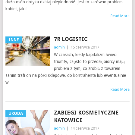
dużo osób dotyka dzisiaj niepłodność. Jest to zarówno problem
kobiet, jak i
Read More
7R LOGISTIC
INNE
admin
|
15 czerwca 2017
W czasach, kiedy kapitalizm świeci
triumfy, często to przedsiębiorcy mają
problem z tym, co zrobić z towarem
zanim trafi on na półki sklepowe, do kontrahenta lub ewentualnie
w
Read More
ZABIEGI KOSMETYCZNE
URODA
KATOWICE
admin
|
14 czerwca 2017